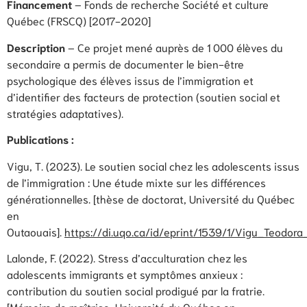
Financement
– Fonds de recherche Société et culture
Québec (FRSCQ) [2017-2020]
Description
– Ce projet mené auprès de 1 000 élèves du
secondaire a permis de documenter le bien-être
psychologique des élèves issus de l’immigration et
d’identifier des facteurs de protection (soutien social et
stratégies adaptatives).
Publications :
Vigu, T. (2023). Le soutien social chez les adolescents issus
de l’immigration : Une étude mixte sur les différences
générationnelles. [thèse de doctorat, Université du Québec
en
Outaouais].
https://di.uqo.ca/id/eprint/1539/1/Vigu_Teodor
Lalonde, F. (2022). Stress d’acculturation chez les
adolescents immigrants et symptômes anxieux :
contribution du soutien social prodigué par la fratrie.
[Mémoire de maîtrise, Université du Québec en